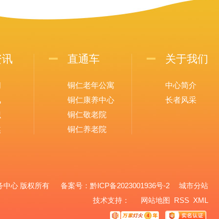
资讯
直通车
关于我们
闻
铜仁老年公寓
中心简介
讯
铜仁康养中心
长者风采
识
铜仁敬老院
焦
铜仁养老院
养老服务中心 版权所有 备案号：
黔ICP备2023001936号-2
城市分站
城市分站
技术支持：
网站地图
RSS
XML
铜仁市