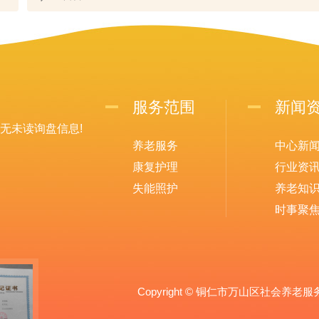
服务范围
新闻
无未读询盘信息!
养老服务
中心新
康复护理
行业资
失能照护
养老知
时事聚
Copyright © 铜仁市万山区社会