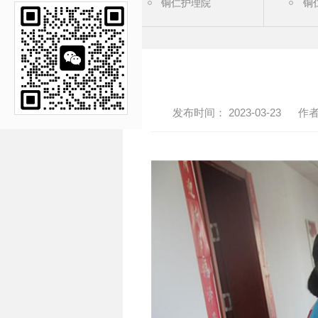
铜仁护理院
铜
铜仁平价养老院
康
铜仁养老院
铜
发布时间： 2023-03-23
作