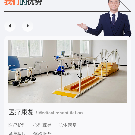
我
们
的
优
势
医疗康复
/ Medical rehabilitation
医疗护理 心理疏导 肌体康复
紧急救助 体检服务