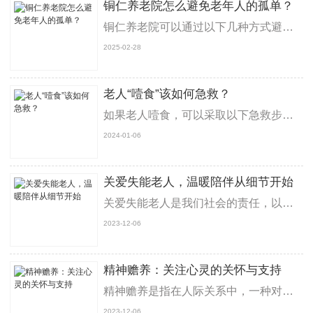
铜仁养老院怎么避免老年人的孤单？
铜仁养老院可以通过以下几种方式避免老年人的孤独感‌：‌组织多样化的活动‌：养老中心可以组织各种兴趣小组和活动，如书法、绘画、园艺、歌唱、舞蹈、棋类、手工艺等，让有相同爱好的老人聚集在一起，相互交流，增强彼此之间的感情‌1。定期的活动安排可以让老人有所期待，帮助他们建立起稳定的社交圈子‌。‌鼓励老人参与社交‌：养老中心应
2025-02-28
老人“噎食”该如何急救？
如果老人噎食，可以采取以下急救步骤：1. 铜仁养老院鼓励他们咳嗽：首先，鼓励老人咳嗽，这有助于排出阻塞的物体。2. 给予背部拍击：如果咳嗽不起作用，您可以给老人进行轻拍背部的动作，以帮助松动堵塞的物体。请..力度适中，避免过度用力。3. 进行腹部冲击：如果背部拍击没有效果，您可以尝试给老人进行腹部冲击。站在其后方，将一
2024-01-06
关爱失能老人，温暖陪伴从细节开始
关爱失能老人是我们社会的责任，以下是一份如何关爱失能老人的文章：随着人口老龄化问题的日益凸显，关爱失能老人成为了我们社会的重要任务。失能老人由于身体或认知功能的丧失，更加需要我们的关心和照顾。以下是铜仁养老院一些方法和细节，帮助我们更好地关爱失能老人，给予他们温暖的陪伴。1. 尊重和倾听：与失能老人相处时，尊重他们的感
2023-12-06
精神赡养：关注心灵的关怀与支持
精神赡养是指在人际关系中，一种对他人心灵需求的关注和支持。除了物质赡养，铜仁老年公寓哪家好告诉你，我们也应该重视和满足人们内心深处的情感和精神层面的需要。精神赡养强调的是给予他人情感上的关心、理解、鼓励和支持，以促进其心理健康和幸福感的提升。精神赡养包含以下几个重要内容：1. 情感支持：精神赡养的核心是提供情感上的支持
2023-12-06