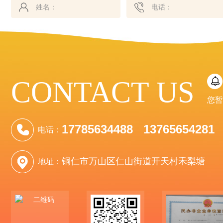
CONTACT US
您暂
17785634488 13765654281
电话：
铜仁市万山区仁山街道开天村禾梨塘
地址：