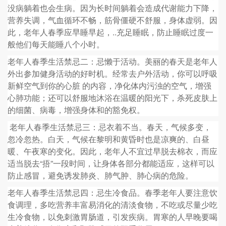
没病躺着也会生病。因为长时间躺着会造成代谢能力下降，
营养失调，气血循环不畅，筋骨僵硬不舒服，身体虚弱。因
此，老年人春季应早睡早起，..充足睡眠，防止睡眠过度一
般他们每天能睡八个小时。
老年人春季生活禁忌二：忌懒于活动。美丽的春天是老年人
外出参加健身活动的好时机。经常去户外活动，你可以呼吸
新鲜空气到你的心脏 的内容，净化体内污浊的空气，增强
心肺功能；还可以舒服地沐浴在温暖的阳光下，杀死皮肤上
的细菌、病毒，增强身体和的豁免权。
老年人春季生活禁忌三：忌衣着不当。春天，气候多变，
忽冷忽热。白天，气候在黎明和黄昏时也是凉爽的、白昼
暖、午夜寒的变化。因此，老年人不宜过早脱去棉衣，而应
适当脱去“捂”一段时间，让身体各部分都能适应，这样可以
防止感冒，避免诱发肺炎、肺气肿、肺心病的危险。
老年人春季生活禁忌四：忌生冷食品。春季老年人要注意饮
食调理，多吃营养丰富易消化的清淡食物，不吃或尽量少吃
生冷食物，以免刺激胃肠道，引发疾病。胃寒的人早晚要喝