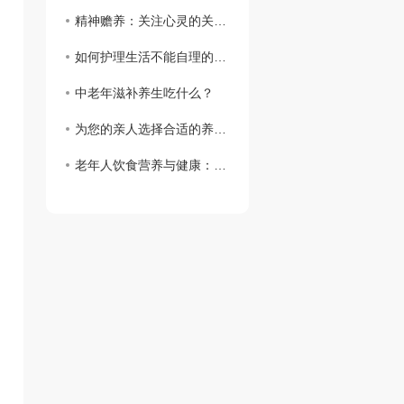
精神赡养：关注心灵的关怀与支持
如何护理生活不能自理的老人
中老年滋补养生吃什么？
为您的亲人选择合适的养老院
老年人饮食营养与健康：关注健康长寿的呵护