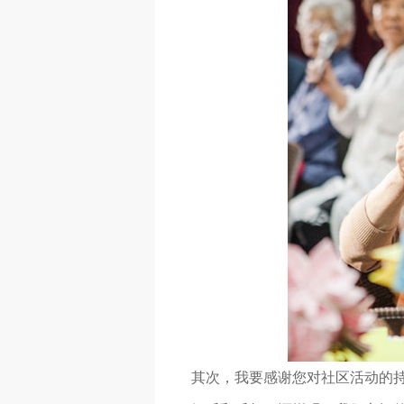
其次，我要感谢您对社区活动的