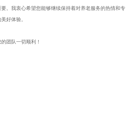
重要。我衷心希望您能够继续保持着对养老服务的热情和专
的美好体验。
您的团队一切顺利！