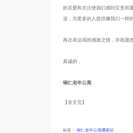
的关爱和关注使我们感到宝贵和
业，为更多的人提供像我们一样
再次表达我的感激之情，并祝愿
真诚的，
铜仁老年公寓
【全文完】
标签：
铜仁老年公寓哪家好