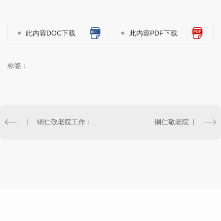
此内容DOC下载
此内容PDF下载
标签：
铜仁敬老院工作：营造和谐社会，为老年人奉献爱心与关怀
铜仁敬老院