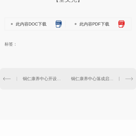
此内容DOC下载
此内容PDF下载
标签：
铜仁康养中心开设多项健康管理服务，受到居民欢迎
铜仁康养中心落成启用，助力地方医疗事业发展