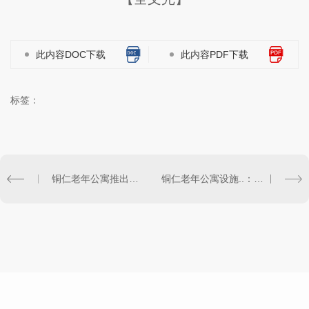
此内容DOC下载
此内容PDF下载
标签：
铜仁老年公寓推出养老优惠政策，共建幸福晚年生活
铜仁老年公寓设施..：舒适安心享受晚年生活