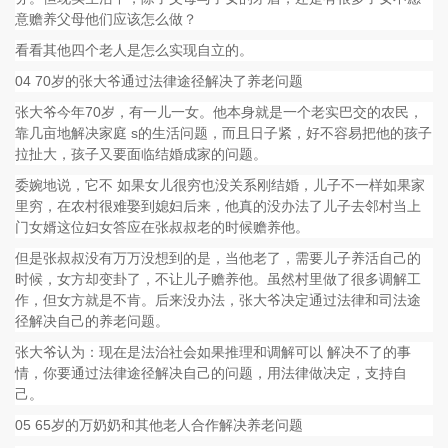
意赡养父母他们应该怎么做？
看看其他四个老人是怎么实现自立的。
04 70岁的张大爷通过法律途径解决了养老问题
张大爷今年70岁，有一儿一女。他本身就是一个老实巴交的农民，
靠几亩地解决家庭 s的生活问题，而且日子紧，好不容易把他的孩子
拉扯大，孩子又要面临结婚成家的问题。
委婉地说，它不 如果女儿很穷也没关系刚结婚，儿子不一样如果家
里穷，在农村很难娶到媳妇后来，他真的没办法了儿子去邻村当上
门女婿这位妇女答应在张叔叔老的时候赡养他。
但是张叔叔没有万万没想到的是，当他老了，需要儿子养活自己的
时候，女方却变卦了，不让儿子赡养他。虽然村里做了很多调解工
作，但女方就是不肯。后来没办法，张大爷决定通过法律和司法途
径解决自己的养老问题。
张大爷认为：现在是法治社会如果推理和调解可以 解决不了的事
情，你要通过法律途径解决自己的问题，用法律做决定，支持自
己。
05 65岁的万奶奶和其他老人合作解决养老问题