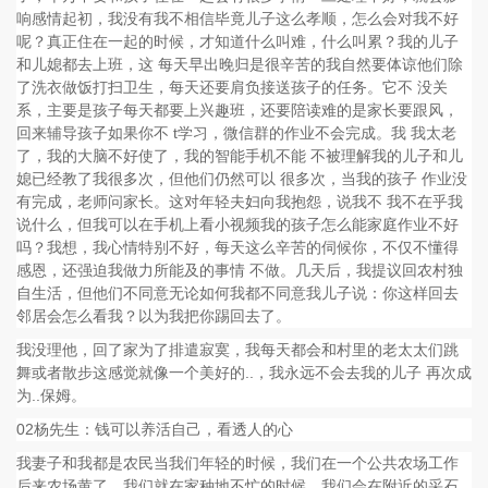
响感情起初，我没有我不相信毕竟儿子这么孝顺，怎么会对我不好
呢？真正住在一起的时候，才知道什么叫难，什么叫累？我的儿子
和儿媳都去上班，这 每天早出晚归是很辛苦的我自然要体谅他们除
了洗衣做饭打扫卫生，每天还要肩负接送孩子的任务。它不 没关
系，主要是孩子每天都要上兴趣班，还要陪读难的是家长要跟风，
回来辅导孩子如果你不 t学习，微信群的作业不会完成。我 我太老
了，我的大脑不好使了，我的智能手机不能 不被理解我的儿子和儿
媳已经教了我很多次，但他们仍然可以 很多次，当我的孩子 作业没
有完成，老师问家长。这对年轻夫妇向我抱怨，说我不 我不在乎我
说什么，但我可以在手机上看小视频我的孩子怎么能家庭作业不好
吗？我想，我心情特别不好，每天这么辛苦的伺候你，不仅不懂得
感恩，还强迫我做力所能及的事情 不做。几天后，我提议回农村独
自生活，但他们不同意无论如何我都不同意我儿子说：你这样回去
邻居会怎么看我？以为我把你踢回去了。
我没理他，回了家为了排遣寂寞，我每天都会和村里的老太太们跳
舞或者散步这感觉就像一个美好的..，我永远不会去我的儿子 再次成
为..保姆。
02杨先生：钱可以养活自己，看透人的心
我妻子和我都是农民当我们年轻的时候，我们在一个公共农场工作
后来农场黄了，我们就在家种地不忙的时候，我们会在附近的采石