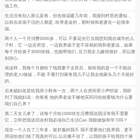
场工作。
生活没有别人那么富裕，但也很温暖几年前，我接到村里的通知，
以前在农场干活的人都是..给养老金的，那时候和老婆在一起很幸
福。
两个人一个月消费5000多，可以 不要花光它当我想到我在城市的儿
子时，它 一边还房贷，一边抚养孩子是不容易的我和老婆说，如果
每个月给孩子3000块钱，也能帮他们..压力我女儿嫁得很好，所以唐
别担心。
就这样，我每个月都给了钱我妻子去世后，留给我的是一个不能自
理的老人t做饭，不能 不要打扫家务我儿子让我去他家头几个月挺好
的。
后来媳妇老是给我穿小鞋有一次，两个人在房间里小声吵架，我听
到了我媳妇说：你爸爸 他的养老金不够他买药问你姐要钱为什么要
我们自己养？
第二天女儿来了，说每个月给1000块生活费我说我没有我不需要
它，立即把我送回农村我必须自己生活Can 我能做饭和学习吗？
现在一个人住了三年多，挺舒服的我不 我不需要他们抚养我，更不
用说给他们钱了我真的可以 以后搬不动了，让我的孩子给我找个保