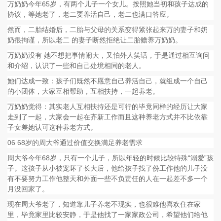
万奶奶今年65岁，有两个儿子一个女儿。按照她当初和孩子达成的
协议，等她老了，老二要养活自己，老二也满口答应。
然而，二胎结婚后，二胎与父母的关系变得紧张起来万的妻子和奶
奶很拘谨，所以老二 的妻子断然拒绝让二胎赡养万奶奶。
万奶奶没有 她不想把事情闹大，又怕外人笑话，于是通过相互询问
和介绍，认识了一些和自己处境相同的老人。
她们达成一致：孩子们既然不愿意自己养活自己，就组成一个自己
的小团体，大家互相帮助，互相扶持，一起养老。
万奶奶觉得：其实老人互相扶持还是可行的毕竟同样的经历让大家
走到了一起，大家会一起在齐新工作而且这种养老方式并不比依靠
子女差她认可这种养老方式。
06 68岁的周大爷通过价值交换满足养老需求
周大爷今年68岁，只有一个儿子，所以年轻的时候比较特殊“溺爱”孩
子。这孩子从小被宠坏了长大后，他给孩子找了份工作他的儿子没
有不要努力工作他整天和外面一些不负责任的人在一起差不多一个
月没回家了。
现在周大爷老了，知道靠儿子养老不现实，也很难他喜欢住在家
里，毕竟家里比较安静，于是他找了一家家政公司，希望他们给他