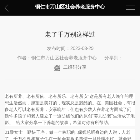
铜仁市万山区社会养老服务中心
老了千万别这样过
发布时间：2023-03-29
作者：铜仁市万山区社会养老服务中心
分享到：
二维码分享
老有所养、老有所依、老有所乐、老有所安”这是所有老人晚年的理
想生活然而，愿望是美好的，现实总是残酷的。在.. 美国社会，有很
多老人可以老有所养，安享晚年，但也有少数人在养老方面成了问
题许多孩子和老人建立了一道防线他们的原创“养儿防老”生活成了泡
影。..给大家分享一下养老的故事，希望对你有所帮助。
01黎女士：勤快干净，做一个称职的..保姆总听身边的人说，人老
了，千万不要和孩子住在一起会有很多事情一旦处理不好，就会影