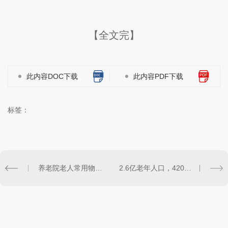
【全文完】
此内容DOC下载
此内容PDF下载
标签：
养老院老人常用物品清洁..的方法
2.6亿老年人口，4200万失能老人，中国居家养老服务走向何方