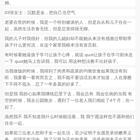
姆。
03张女士：沉默是金，把自己当空气
老婆在世的时候，我是一个特别健谈的人，但是自从和儿子住在一
起，虽然生活衣食无忧，但是总觉得很无聊。
我的儿子对我很好，但我的儿媳妇却不能她从来没有感激过帮助带
孩子什么更何况，在这个家里我根本没有发言权。
有时候看她逼孩子学习让孩子心疼，就说 quot让孩子在学习前休息
一下 quot她马上告诉我，我可以 用这种想法教不出好孩子。
当我做饭的时候，我得到了肉类和蔬菜的均衡饮食如果我没有别
听，我要看一看简而言之，我不能不要说话后来才知道，人在屋檐
下不得不低头，忍了一年多真的好多了。
但是我 我担心如果我继续忍受下去，我会总有..我会生病的当我 有
空的时候，我去公园散步，遇到了一位老人我们相处了4个月，在一
起了。
虽然我不 我不知道我什么时候能活着，我 我宁愿这样也不愿和他们
住在一起。
如果前三位老人想和子女一起生活，至少证明子女愿意承担赡养义
务。但现实生活中，除了父母与子女的矛盾，还是有很多子女不愿