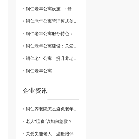
铜仁老年公寓设施..：舒适安心享受晚年生活
铜仁老年公寓管理模式创新：智慧养老新风向
铜仁老年公寓服务特色：细致呵护温馨生活
铜仁老年公寓建设：关爱长者，温馨家园
铜仁老年公寓：提升养老生活质量的理想选择
铜仁老年公寓
企业资讯
铜仁养老院怎么避免老年人的孤单？
老人“噎食”该如何急救？
关爱失能老人，温暖陪伴从细节开始