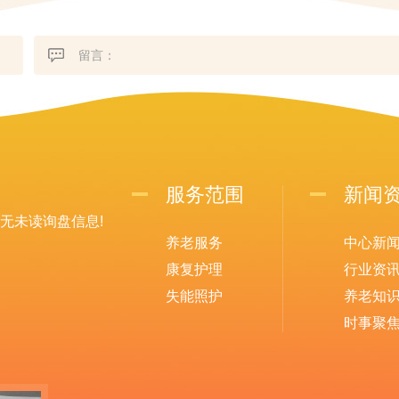
服务范围
新闻
无未读询盘信息!
养老服务
中心新
康复护理
行业资
失能照护
养老知
时事聚