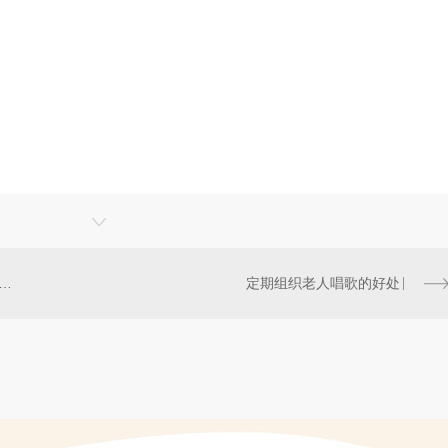
个部位的男人寿命长 每天坚持利健康
定期组织老人唱歌的好处