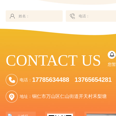
CONTACT US
您暂
17785634488 13765654281
电话：
铜仁市万山区仁山街道开天村禾梨塘
地址：