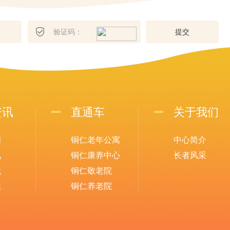
提
交
资讯
直通车
关于我们
闻
铜仁老年公寓
中心简介
讯
铜仁康养中心
长者风采
识
铜仁敬老院
焦
铜仁养老院