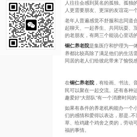
人往往会感到莫名的孤独。孤独
人更需要朋友、更深的友谊花一个
老年人普遍感觉不舒服和志同道
起聊天、一起养生、共同玩耍、
的老朋友，有两三个能说心里话
是集医疗和护理为一
铜仁养老院
养都比较高除了满足他们的生活
同居的老人们给彼此带来了愉悦
在
，有绘画、书法、
铜仁养老院
民可以聚在一起交流。还有各种
趣爱好“大部队”有一个消磨时间
如果有条件的养老机构能办一个
们的感情和爱得以表达，那是..
草、给鸡建个鸡舍之类的，劳动
福的事情。