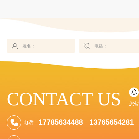
CONTACT US
您暂
17785634488 13765654281
电话：