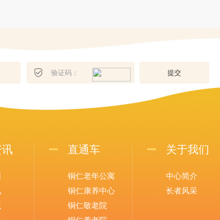
提
交
资讯
直通车
关于我们
闻
铜仁老年公寓
中心简介
讯
铜仁康养中心
长者风采
识
铜仁敬老院