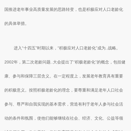
国推进老年事业高质量发展的思路转变，也是积极应对人口老龄化
的具体举措。
进入“十四五”时期以来，“积极应对人口老龄化”成为..战略。
2002年，第二次老龄问题..大会提出了“积极老龄化”的概念，包括健
康、参与和保障三层含义。在一定程度上，发展老年教育具有重要
的积极意义。按照积极老龄化的理念，要尊重和满足老年人口社会
参与、尊严和自我实现的基本需求，营造有利于老年人参与社会活
动的条件和氛围，使他们能够继续在社会、经济、文化、公益等领