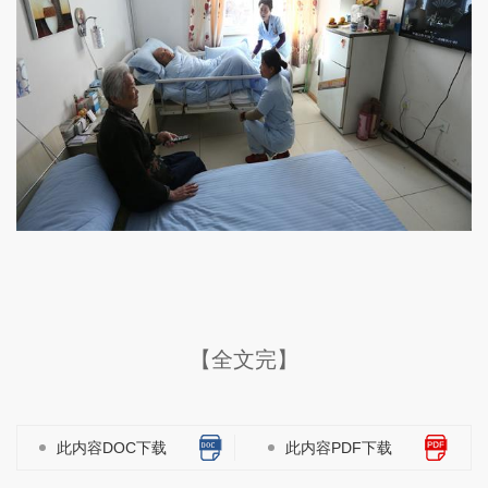
【全文完】
此内容DOC下载
此内容PDF下载