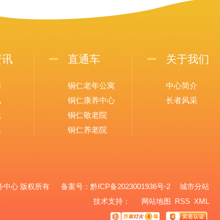
资讯
直通车
关于我们
闻
铜仁老年公寓
中心简介
讯
铜仁康养中心
长者风采
识
铜仁敬老院
焦
铜仁养老院
养老服务中心 版权所有 备案号：
黔ICP备2023001936号-2
城市分站
城市分站
技术支持：
网站地图
RSS
XML
铜仁市