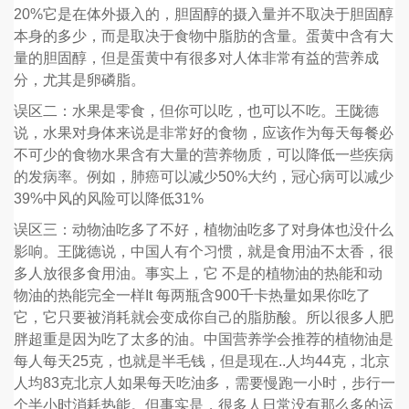
20%它是在体外摄入的，胆固醇的摄入量并不取决于胆固醇
本身的多少，而是取决于食物中脂肪的含量。蛋黄中含有大
量的胆固醇，但是蛋黄中有很多对人体非常有益的营养成
分，尤其是卵磷脂。
误区二：水果是零食，但你可以吃，也可以不吃。王陇德
说，水果对身体来说是非常好的食物，应该作为每天每餐必
不可少的食物水果含有大量的营养物质，可以降低一些疾病
的发病率。例如，肺癌可以减少50%大约，冠心病可以减少
39%中风的风险可以降低31%
误区三：动物油吃多了不好，植物油吃多了对身体也没什么
影响。王陇德说，中国人有个习惯，就是食用油不太香，很
多人放很多食用油。事实上，它 不是的植物油的热能和动
物油的热能完全一样It 每两瓶含900千卡热量如果你吃了
它，它只要被消耗就会变成你自己的脂肪酸。所以很多人肥
胖超重是因为吃了太多的油。中国营养学会推荐的植物油是
每人每天25克，也就是半毛钱，但是现在..人均44克，北京
人均83克北京人如果每天吃油多，需要慢跑一小时，步行一
个半小时消耗热能。但事实是，很多人日常没有那么多的运