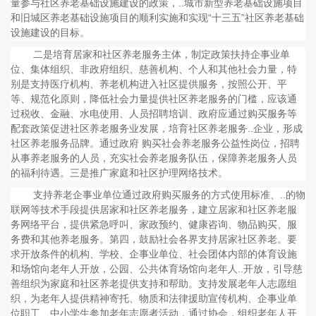
量参与社区养老基础设施建设的政策，..城市新型养老基础设施项目
和旧城区养老基础设施项目的顺利实施和实现“十三五”社区养老基础
设施建设的目标。
二是培育居家和社区养老服务主体，制定政策扶持企事业单
位、集体组织、非政府组织、慈善机构、个人和其他社会力量，特
别是支持医疗机构、养老机构进入社区提供服务，按照公开、平
等、规范化原则，降低社会力量提供社区养老服务的门槛，应该通
过税收、金融、水电使用、人员招聘培训、政府应通过购买服务等
配套政策促进社区养老服务业发展，培育社区养老服务..企业，形成
社区养老服务品牌。通过政府 购买社会养老服务公益性岗位，招聘
从事养老服务的人员，充实社会养老服务队伍，保障养老服务人员
的福利待遇。三是推广家庭和社区护理网络技术。
支持养老企事业单位通过政府购买服务的方式使用标准、..的物
联网等技术手段提供居家和社区养老服务，建立居家和社区养老服
务网络平台，提供紧急呼叫、家政预约、健康咨询、物品购买、服
务费和其他养老服务。第四，鼓励社会各界支持居家社区养老。要
求开放条件的机构、学校、企事业单位、社会团体内部的体育设施
和场馆向老年人开放，公园、公共体育场馆向老年人..开放，引导慈
善组织为家庭和社区养老提供支持和帮助。支持发展老年人志愿组
织，为老年人提供精神寄托、物质和法律援助宣传机构、企事业单
位职工、中小学生参加老年志愿者活动，通过协会，组织老年人开