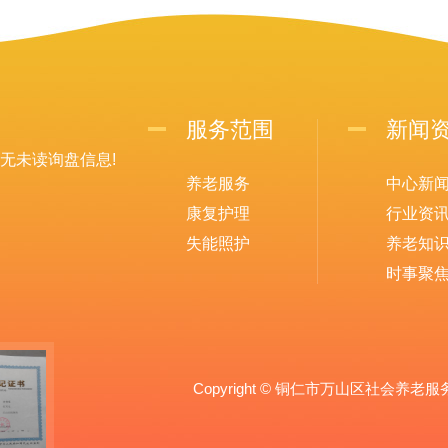
服务范围
新闻
无未读询盘信息!
养老服务
中心新
康复护理
行业资
失能照护
养老知
时事聚
Copyright © 铜仁市万山区社会