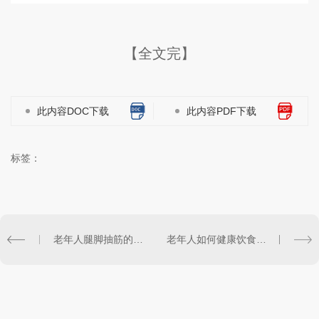
【全文完】
此内容DOC下载
此内容PDF下载
标签：
老年人腿脚抽筋的原因、解决办法及危害！
老年人如何健康饮食才能预防消化不良？