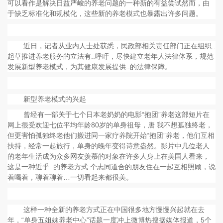
可以看作是解决日益严峻的养老问题的一种新的有益尝试然而，由
于缺乏标准化和规模化，这些新的养老模式也暴露出许多问题。
近日，记者从业内人士处获悉，民政部相关责任部门正在组织..
起草推进养老服务的立法有..呼吁，尽快建立老年人法律体系，规范
发展新型养老模式，为其健康发展提供..的法律保障。
新型养老模式的兴起
曾经有一部关于七个日本老奶奶的电影“抱团”养老这部短片在
网上很受欢迎七位平均年龄80岁的单身祖母，唐 我不想孤独终老，
但更害怕孤独终老他们搬进同一家疗养院开始“抱团”养老，他们互相
扶持，经常一起旅行，单身的晚年变得诗意盎然。影片中几位老人
的老年生活成为众多网友羡慕的对象在许多人身上在美国人看来，
这是一种近乎..的养老方式:个志同道合的朋友住在一起互相照顾，说
着喝着，聊着聊着…一切看起来都很美。
这样一种全新的养老方式正在中国很多地方慢慢兴起就在去
年，“单身五姐妹养老中心”话题一度冲上微博热搜据媒体报道，5个