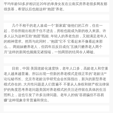
平均年龄50多岁相识近20年的单身女友在云南买房养老很多网友都
很羡慕，希望以后也能这样“抱团”养老。
几个不相干的老人凑成一个“新家庭”做他们的工作，住在一
起，尽你所能出租房子住不进去，房租也能成为新的收入来源。许
多人认为这种互助“抱团”既能..年轻人的养老负担，又能满足老年人
的精神需求。然而与此同时，“抱团”它不 它看起来不像看起来那
么..。两姐妹赡养老人，但四年后反目成仇”五姨只赡养老人两个
月”这样的新闻也频频见诸报端，一拍两部的结局令人唏嘘。
目前，中国 美国老龄化速度快，老年人口多，高龄老人和空巢
老人越来越普遍。所以出现一些新的养老模式是很正常的”老龄法**
论坛秘书长、北京市老龄法学研究会会长陈指出，新兴的新型养老
模式存在的..大共性问题是人们普遍不 不要从人身权和财产权法律保
护的角度思考养老问题美国对养老模式的关注还停留在具体的生活
照料上，这也引发了许多法律问题。老年人的钱“容易骗但不容易
赚”这种现象非常普遍和突出。