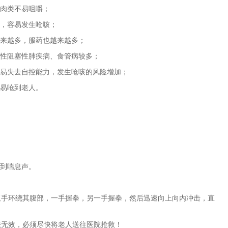
是肉类不易咀嚼；
差，容易发生呛咳；
越来越多，服药也越来越多；
慢性阻塞性肺疾病、食管病较多；
容易失去自控能力，发生呛咳的风险增加；
容易呛到老人。
听到喘息声。
双手环绕其腹部，一手握拳，另一手握拳，然后迅速向上向内冲击，直
法无效，必须尽快将老人送往医院抢救！