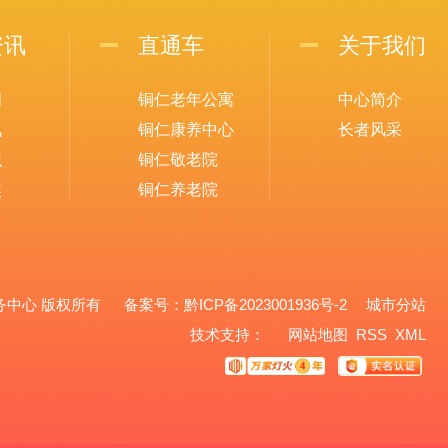
资讯
直通车
关于我们
闻
铜仁老年公寓
中心简介
讯
铜仁康养中心
长者风采
识
铜仁敬老院
焦
铜仁养老院
养老服务中心 版权所有 备案号：
黔ICP备2023001936号-2
城市分站
城市分站
技术支持：
网站地图
RSS
XML
铜仁市