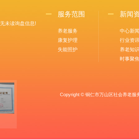
服务范围
新闻
无未读询盘信息!
养老服务
中心新
康复护理
行业资
失能照护
养老知
时事聚
Copyright © 铜仁市万山区社会