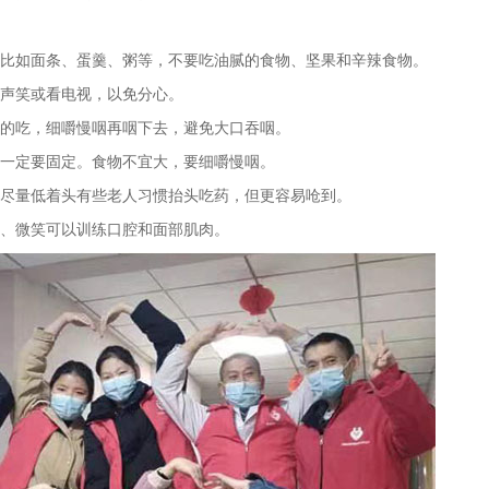
，比如面条、蛋羹、粥等，不要吃油腻的食物、坚果和辛辣食物。
大声笑或看电视，以免分心。
口的吃，细嚼慢咽再咽下去，避免大口吞咽。
，一定要固定。食物不宜大，要细嚼慢咽。
时尽量低着头有些老人习惯抬头吃药，但更容易呛到。
头、微笑可以训练口腔和面部肌肉。