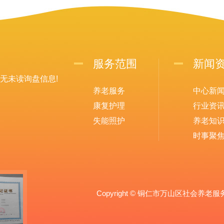
服务范围
新闻
无未读询盘信息!
养老服务
中心新
康复护理
行业资
失能照护
养老知
时事聚
Copyright © 铜仁市万山区社会